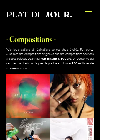
PLAT DU
JOUR.
- Compositions -
Voici les créations et réalisations de nos chefs étoilés. Retrouvez
aussi bien des compositions originales que des compositions pour des
artistes tels que
Joanna, Petit Biscuit & Poupie
. Un condensé qui
certifie nos chefs de disques de platine et plus de
150 millions de
streams
à leur actif.