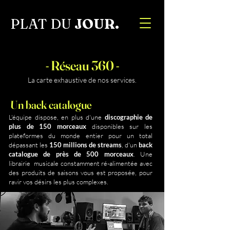
PLAT DU
JOUR.
- Réseau 360 -
La carte exhaustive de nos services.
Un back catalogue
L'équipe dispose, en plus d'une
discographie de
plus de 150 morceaux
disponibles sur les
plateformes du monde entier pour un total
dépassant les
150 millions de streams
, d'un
back
catalogue de près de 500 morceaux
. Une
librairie musicale constamment ré-alimentée avec
des produits de saisons vous est proposée, pour
ravir vos désirs les plus complexes.