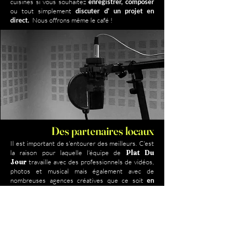
cuisines si vous souhaitez
enregistrer, composer
ou tout simplement
discuter d' un projet en
direct.
Nous offrons même le café !
Des partenaires locaux
Il est important de s'entourer des meilleurs. C'est
la raison pour laquelle l'équipe de
Plat Du
Jour
travaille avec des professionnels de vidéos,
photos et musical mais également avec de
nombreuses agences créatives que ce soit
en
composition ou en réalisation.