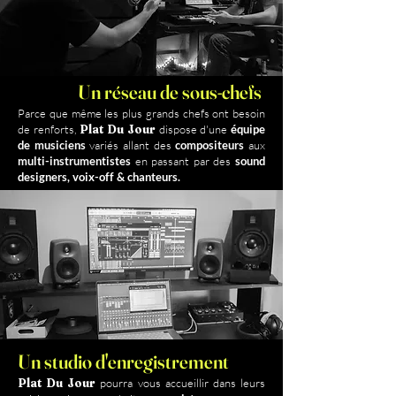
Un réseau de sous-chefs
Parce que même les plus grands chefs ont besoin
de renforts,
Plat Du Jour
dispose d'une
équipe
de musiciens
variés allant des
compositeurs
aux
multi-instrumentistes
en passant par des
sound
designers, voix-off & chanteurs.
Un studio d'enregistrement
Plat Du Jour
pourra vous accueillir dans leurs